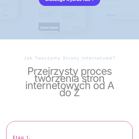
Jak Tworzymy Strony Internetowe?
Przejrzysty proces
tworzenia stron
internetowych od A
do Z
Etap 1.