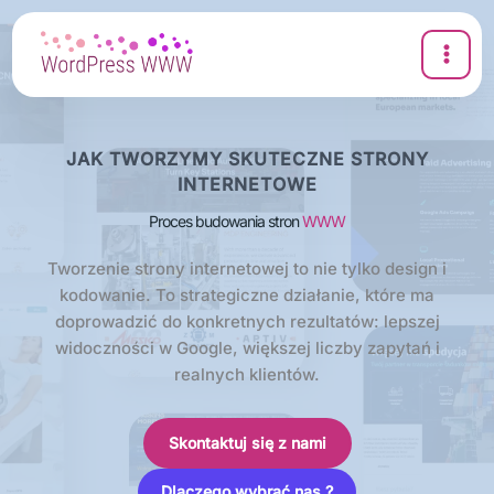
Przejdź
do
treści
JAK TWORZYMY SKUTECZNE STRONY
INTERNETOWE
Proces budowania stron
WWW
Tworzenie strony internetowej to nie tylko design i
kodowanie. To strategiczne działanie, które ma
doprowadzić do konkretnych rezultatów: lepszej
widoczności w Google, większej liczby zapytań i
realnych klientów.
Skontaktuj się z nami
Dlaczego wybrać nas ?