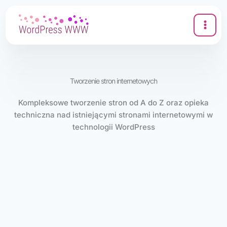
Przejdź
do
treści
Tworzenie stron internetowych
Kompleksowe tworzenie stron od A do Z oraz opieka
techniczna nad istniejącymi stronami internetowymi w
technologii WordPress
Skontaktuj się z nami
Jak działamy?