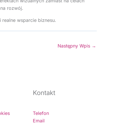
 efektach wizualnych zamiast na celach
 na rozwój.
 realne wsparcie biznesu.
Następny Wpis
→
Kontakt
okies
Telefon
Email