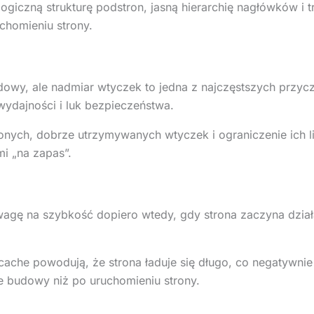
iczną strukturę podstron, jasną hierarchię nagłówków i t
chomieniu strony.
owy, ale nadmiar wtyczek to jedna z najczęstszych prz
wydajności i luk bezpieczeństwa.
nych, dobrze utrzymywanych wtyczek i ograniczenie ich l
mi „na zapas”.
 uwagę na szybkość dopiero wtedy, gdy strona zaczyna dz
k cache powodują, że strona ładuje się długo, co negatywn
ie budowy niż po uruchomieniu strony.