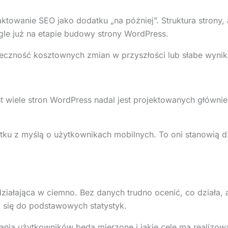
ktowanie SEO jako dodatku „na później”. Struktura strony, 
le już na etapie budowy strony WordPress.
ieczność kosztownych zmian w przyszłości lub słabe wynik
 wiele stron WordPress nadal jest projektowanych głównie
ku z myślą o użytkownikach mobilnych. To oni stanowią dz
 działająca w ciemno. Bez danych trudno ocenić, co działa
a się do podstawowych statystyk.
ałania użytkowników będą mierzone i jakie cele ma realizo